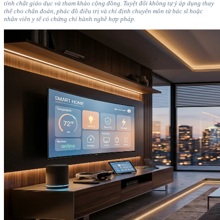
tính chất giáo dục và tham khảo cộng đồng. Tuyệt đối không tự ý áp dụng thay
thế cho chẩn đoán, phác đồ điều trị và chỉ định chuyên môn từ bác sĩ hoặc
nhân viên y tế có chứng chỉ hành nghề hợp pháp.