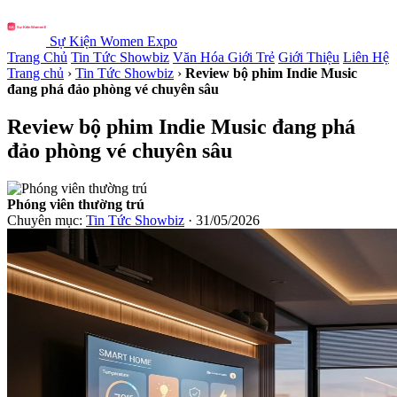
Sự Kiện Women Expo
Trang Chủ
Tin Tức Showbiz
Văn Hóa Giới Trẻ
Giới Thiệu
Liên Hệ
Trang chủ
›
Tin Tức Showbiz
›
Review bộ phim Indie Music
đang phá đảo phòng vé chuyên sâu
Review bộ phim Indie Music đang phá
đảo phòng vé chuyên sâu
Phóng viên thường trú
Chuyên mục:
Tin Tức Showbiz
· 31/05/2026