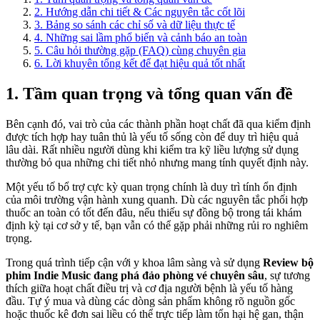
2. Hướng dẫn chi tiết & Các nguyên tắc cốt lõi
3. Bảng so sánh các chỉ số và dữ liệu thực tế
4. Những sai lầm phổ biến và cảnh báo an toàn
5. Câu hỏi thường gặp (FAQ) cùng chuyên gia
6. Lời khuyên tổng kết để đạt hiệu quả tốt nhất
1. Tầm quan trọng và tổng quan vấn đề
Bên cạnh đó, vai trò của các thành phần hoạt chất đã qua kiểm định
được tích hợp hay tuân thủ là yếu tố sống còn để duy trì hiệu quả
lâu dài. Rất nhiều người dùng khi kiểm tra kỹ liều lượng sử dụng
thường bỏ qua những chi tiết nhỏ nhưng mang tính quyết định này.
Một yếu tố bổ trợ cực kỳ quan trọng chính là duy trì tính ổn định
của môi trường vận hành xung quanh. Dù các nguyên tắc phối hợp
thuốc an toàn có tốt đến đâu, nếu thiếu sự đồng bộ trong tái khám
định kỳ tại cơ sở y tế, bạn vẫn có thể gặp phải những rủi ro nghiêm
trọng.
Trong quá trình tiếp cận với y khoa lâm sàng và sử dụng
Review bộ
phim Indie Music đang phá đảo phòng vé chuyên sâu
, sự tương
thích giữa hoạt chất điều trị và cơ địa người bệnh là yếu tố hàng
đầu. Tự ý mua và dùng các dòng sản phẩm không rõ nguồn gốc
hoặc thuốc kê đơn sai liều có thể trực tiếp làm tổn hại hệ gan, thận