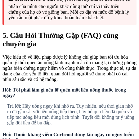
nhân của mình cho người khác dùng thử chỉ vì thấy triệu
chứng của họ có vẻ giống bạn. Mỗi cơ địa và mức độ bệnh lý
yêu cầu một phác đồ y khoa hoàn toàn khác biệt.
5. Câu Hỏi Thường Gặp (FAQ) cùng
chuyên gia
Việc hiểu rõ về liệu pháp dược lý không chỉ giúp bạn tối ưu hóa
quản lý thói quen ăn uống lành mạnh mà còn mang lại những phòng
ngừa biến chứng nguy hiểm vô cùng thiết thực. Trong thực tế, sự đa
dạng của các yếu tố liên quan đòi hỏi người sử dụng phải có cái
nhìn sâu sắc và có hệ thống.
Hỏi: Tôi phải làm gì nếu lỡ quên một liều uống thuốc trong
ngày?
Trả lời: Hãy uống ngay khi nhớ ra. Tuy nhiên, nếu thời gian nhớ
ra đã gần sát với liều uống tiếp theo, hãy bỏ qua liều đã quên và
tiếp tục uống liều mới đúng lịch trình. Tuyệt đối không tự ý uống
gấp đôi liều để bù đắp.
Hỏi: Thuốc kháng viêm Corticoid dùng lâu ngày có nguy hiểm