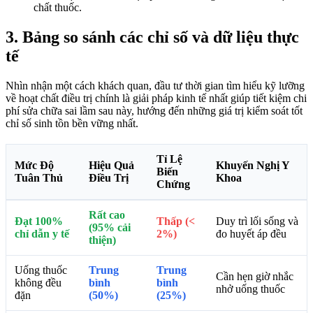
chất thuốc.
3. Bảng so sánh các chỉ số và dữ liệu thực
tế
Nhìn nhận một cách khách quan, đầu tư thời gian tìm hiểu kỹ lưỡng
về hoạt chất điều trị chính là giải pháp kinh tế nhất giúp tiết kiệm chi
phí sửa chữa sai lầm sau này, hướng đến những giá trị kiểm soát tốt
chỉ số sinh tồn bền vững nhất.
Tỉ Lệ
Mức Độ
Hiệu Quả
Khuyến Nghị Y
Biến
Tuân Thủ
Điều Trị
Khoa
Chứng
Rất cao
Đạt 100%
Thấp (<
Duy trì lối sống và
(95% cải
chỉ dẫn y tế
2%)
đo huyết áp đều
thiện)
Uống thuốc
Trung
Trung
Cần hẹn giờ nhắc
không đều
bình
bình
nhở uống thuốc
đặn
(50%)
(25%)