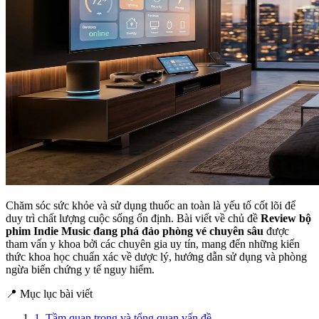
Chăm sóc sức khỏe và sử dụng thuốc an toàn là yếu tố cốt lõi để
duy trì chất lượng cuộc sống ổn định. Bài viết về chủ đề
Review bộ
phim Indie Music đang phá đảo phòng vé chuyên sâu
được
tham vấn y khoa bởi các chuyên gia uy tín, mang đến những kiến
thức khoa học chuẩn xác về dược lý, hướng dẫn sử dụng và phòng
ngừa biến chứng y tế nguy hiểm.
📍 Mục lục bài viết
1. Tầm quan trọng và tổng quan vấn đề