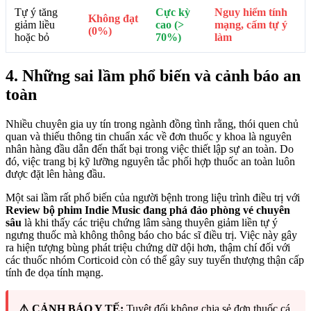
Tự ý tăng
Cực kỳ
Nguy hiểm tính
Không đạt
giảm liều
cao (>
mạng, cấm tự ý
(0%)
hoặc bỏ
70%)
làm
4. Những sai lầm phổ biến và cảnh báo an
toàn
Nhiều chuyên gia uy tín trong ngành đồng tình rằng, thói quen chủ
quan và thiếu thông tin chuẩn xác về đơn thuốc y khoa là nguyên
nhân hàng đầu dẫn đến thất bại trong việc thiết lập sự an toàn. Do
đó, việc trang bị kỹ lưỡng nguyên tắc phối hợp thuốc an toàn luôn
được đặt lên hàng đầu.
Một sai lầm rất phổ biến của người bệnh trong liệu trình điều trị với
Review bộ phim Indie Music đang phá đảo phòng vé chuyên
sâu
là khi thấy các triệu chứng lâm sàng thuyên giảm liền tự ý
ngưng thuốc mà không thông báo cho bác sĩ điều trị. Việc này gây
ra hiện tượng bùng phát triệu chứng dữ dội hơn, thậm chí đối với
các thuốc nhóm Corticoid còn có thể gây suy tuyến thượng thận cấp
tính đe dọa tính mạng.
⚠️ CẢNH BÁO Y TẾ:
Tuyệt đối không chia sẻ đơn thuốc cá