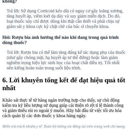
không?
Trả lời: Sử dụng Corticoid kéo dài có nguy cơ gây loãng xương,
tăng huyết áp, viêm loét dạ dày và suy giảm miễn dịch. Do đó,
loại thuốc này chỉ được dùng khi thật cần thiết và phải chịu sự
giám sát y khoa cực kỳ chặt chẽ của bác sĩ chuyên khoa.
Hỏi: Rượu bia ảnh hưởng thế nào khi đang trong quá trình
dùng thuốc?
Trả lời: Rượu bia có thể làm tăng đáng kể tác dụng phụ của thuốc
(như gây chóng mặt, hạ huyết áp tư thế đứng) hoặc làm giảm
nghiêm trọng hiệu lực sinh học của hoạt chất điều trị. Tốt nhất
nên kiêng hoàn toàn trong suốt liệu trình.
6. Lời khuyên tổng kết để đạt hiệu quả tốt
nhất
Khảo sát thực tế từ hàng ngàn trường hợp cho thấy, sự chủ động
kiểm tra kỹ liều lượng sử dụng giúp cải thiện rõ rệt tỉ lệ thành công
và giảm thiểu rủi ro ngoài ý muốn. Hãy bắt đầu từ việc tối ưu hóa
cách quản lý các đơn thuốc y khoa hàng ngày.
Miễn trừ trách nhiệm y tế: Toàn bộ thông tin đăng tải trên trang web chỉ mang