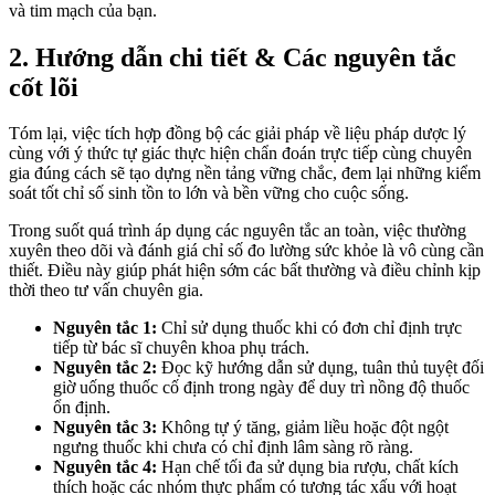
và tim mạch của bạn.
2. Hướng dẫn chi tiết & Các nguyên tắc
cốt lõi
Tóm lại, việc tích hợp đồng bộ các giải pháp về liệu pháp dược lý
cùng với ý thức tự giác thực hiện chẩn đoán trực tiếp cùng chuyên
gia đúng cách sẽ tạo dựng nền tảng vững chắc, đem lại những kiểm
soát tốt chỉ số sinh tồn to lớn và bền vững cho cuộc sống.
Trong suốt quá trình áp dụng các nguyên tắc an toàn, việc thường
xuyên theo dõi và đánh giá chỉ số đo lường sức khỏe là vô cùng cần
thiết. Điều này giúp phát hiện sớm các bất thường và điều chỉnh kịp
thời theo tư vấn chuyên gia.
Nguyên tắc 1:
Chỉ sử dụng thuốc khi có đơn chỉ định trực
tiếp từ bác sĩ chuyên khoa phụ trách.
Nguyên tắc 2:
Đọc kỹ hướng dẫn sử dụng, tuân thủ tuyệt đối
giờ uống thuốc cố định trong ngày để duy trì nồng độ thuốc
ổn định.
Nguyên tắc 3:
Không tự ý tăng, giảm liều hoặc đột ngột
ngưng thuốc khi chưa có chỉ định lâm sàng rõ ràng.
Nguyên tắc 4:
Hạn chế tối đa sử dụng bia rượu, chất kích
thích hoặc các nhóm thực phẩm có tương tác xấu với hoạt