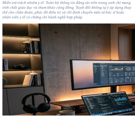
Miễn trừ trách nhiệm y tế: Toàn bộ thông tin đăng tải trên trang web chỉ mang
tính chất giáo dục và tham khảo cộng đồng. Tuyệt đối không tự ý áp dụng thay
thế cho chẩn đoán, phác đồ điều trị và chỉ định chuyên môn từ bác sĩ hoặc
nhân viên y tế có chứng chỉ hành nghề hợp pháp.