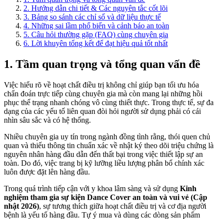
2. Hướng dẫn chi tiết & Các nguyên tắc cốt lõi
3. Bảng so sánh các chỉ số và dữ liệu thực tế
4. Những sai lầm phổ biến và cảnh báo an toàn
5. Câu hỏi thường gặp (FAQ) cùng chuyên gia
6. Lời khuyên tổng kết để đạt hiệu quả tốt nhất
1. Tầm quan trọng và tổng quan vấn đề
Việc hiểu rõ về hoạt chất điều trị không chỉ giúp bạn tối ưu hóa
chẩn đoán trực tiếp cùng chuyên gia mà còn mang lại những hồi
phục thể trạng nhanh chóng vô cùng thiết thực. Trong thực tế, sự đa
dạng của các yếu tố liên quan đòi hỏi người sử dụng phải có cái
nhìn sâu sắc và có hệ thống.
Nhiều chuyên gia uy tín trong ngành đồng tình rằng, thói quen chủ
quan và thiếu thông tin chuẩn xác về nhật ký theo dõi triệu chứng là
nguyên nhân hàng đầu dẫn đến thất bại trong việc thiết lập sự an
toàn. Do đó, việc trang bị kỹ lưỡng liều lượng phân bổ chính xác
luôn được đặt lên hàng đầu.
Trong quá trình tiếp cận với y khoa lâm sàng và sử dụng
Kinh
nghiệm tham gia sự kiện Dance Cover an toàn và vui vẻ (Cập
nhật 2026)
, sự tương thích giữa hoạt chất điều trị và cơ địa người
bệnh là yếu tố hàng đầu. Tự ý mua và dùng các dòng sản phẩm