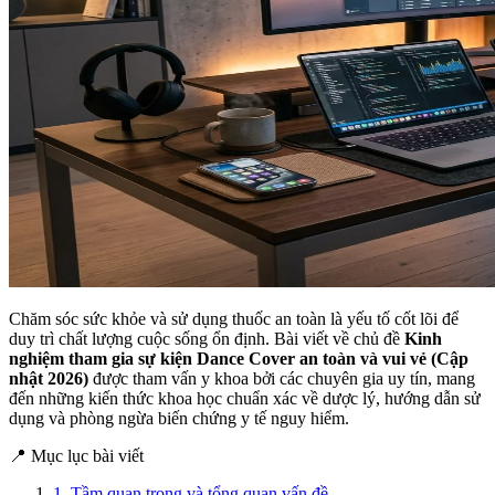
Chăm sóc sức khỏe và sử dụng thuốc an toàn là yếu tố cốt lõi để
duy trì chất lượng cuộc sống ổn định. Bài viết về chủ đề
Kinh
nghiệm tham gia sự kiện Dance Cover an toàn và vui vẻ (Cập
nhật 2026)
được tham vấn y khoa bởi các chuyên gia uy tín, mang
đến những kiến thức khoa học chuẩn xác về dược lý, hướng dẫn sử
dụng và phòng ngừa biến chứng y tế nguy hiểm.
📍 Mục lục bài viết
1. Tầm quan trọng và tổng quan vấn đề