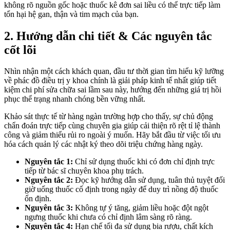
không rõ nguồn gốc hoặc thuốc kê đơn sai liều có thể trực tiếp làm
tổn hại hệ gan, thận và tim mạch của bạn.
2. Hướng dẫn chi tiết & Các nguyên tắc
cốt lõi
Nhìn nhận một cách khách quan, đầu tư thời gian tìm hiểu kỹ lưỡng
về phác đồ điều trị y khoa chính là giải pháp kinh tế nhất giúp tiết
kiệm chi phí sửa chữa sai lầm sau này, hướng đến những giá trị hồi
phục thể trạng nhanh chóng bền vững nhất.
Khảo sát thực tế từ hàng ngàn trường hợp cho thấy, sự chủ động
chẩn đoán trực tiếp cùng chuyên gia giúp cải thiện rõ rệt tỉ lệ thành
công và giảm thiểu rủi ro ngoài ý muốn. Hãy bắt đầu từ việc tối ưu
hóa cách quản lý các nhật ký theo dõi triệu chứng hàng ngày.
Nguyên tắc 1:
Chỉ sử dụng thuốc khi có đơn chỉ định trực
tiếp từ bác sĩ chuyên khoa phụ trách.
Nguyên tắc 2:
Đọc kỹ hướng dẫn sử dụng, tuân thủ tuyệt đối
giờ uống thuốc cố định trong ngày để duy trì nồng độ thuốc
ổn định.
Nguyên tắc 3:
Không tự ý tăng, giảm liều hoặc đột ngột
ngưng thuốc khi chưa có chỉ định lâm sàng rõ ràng.
Nguyên tắc 4:
Hạn chế tối đa sử dụng bia rượu, chất kích