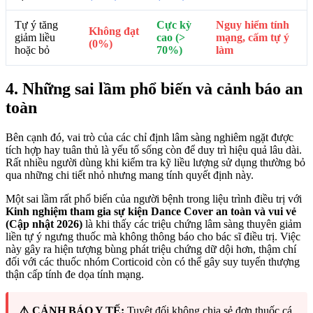
Tự ý tăng
Cực kỳ
Nguy hiểm tính
Không đạt
giảm liều
cao (>
mạng, cấm tự ý
(0%)
hoặc bỏ
70%)
làm
4. Những sai lầm phổ biến và cảnh báo an
toàn
Bên cạnh đó, vai trò của các chỉ định lâm sàng nghiêm ngặt được
tích hợp hay tuân thủ là yếu tố sống còn để duy trì hiệu quả lâu dài.
Rất nhiều người dùng khi kiểm tra kỹ liều lượng sử dụng thường bỏ
qua những chi tiết nhỏ nhưng mang tính quyết định này.
Một sai lầm rất phổ biến của người bệnh trong liệu trình điều trị với
Kinh nghiệm tham gia sự kiện Dance Cover an toàn và vui vẻ
(Cập nhật 2026)
là khi thấy các triệu chứng lâm sàng thuyên giảm
liền tự ý ngưng thuốc mà không thông báo cho bác sĩ điều trị. Việc
này gây ra hiện tượng bùng phát triệu chứng dữ dội hơn, thậm chí
đối với các thuốc nhóm Corticoid còn có thể gây suy tuyến thượng
thận cấp tính đe dọa tính mạng.
⚠️ CẢNH BÁO Y TẾ:
Tuyệt đối không chia sẻ đơn thuốc cá