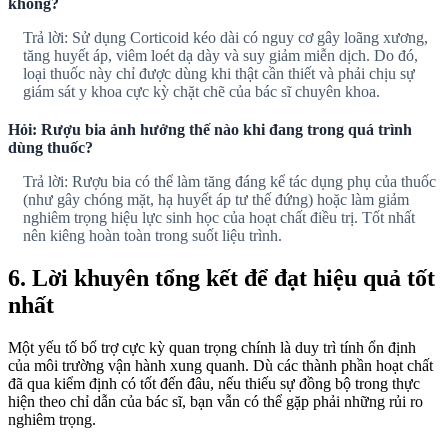
không?
Trả lời: Sử dụng Corticoid kéo dài có nguy cơ gây loãng xương,
tăng huyết áp, viêm loét dạ dày và suy giảm miễn dịch. Do đó,
loại thuốc này chỉ được dùng khi thật cần thiết và phải chịu sự
giám sát y khoa cực kỳ chặt chẽ của bác sĩ chuyên khoa.
Hỏi: Rượu bia ảnh hưởng thế nào khi đang trong quá trình
dùng thuốc?
Trả lời: Rượu bia có thể làm tăng đáng kể tác dụng phụ của thuốc
(như gây chóng mặt, hạ huyết áp tư thế đứng) hoặc làm giảm
nghiêm trọng hiệu lực sinh học của hoạt chất điều trị. Tốt nhất
nên kiêng hoàn toàn trong suốt liệu trình.
6. Lời khuyên tổng kết để đạt hiệu quả tốt
nhất
Một yếu tố bổ trợ cực kỳ quan trọng chính là duy trì tính ổn định
của môi trường vận hành xung quanh. Dù các thành phần hoạt chất
đã qua kiểm định có tốt đến đâu, nếu thiếu sự đồng bộ trong thực
hiện theo chỉ dẫn của bác sĩ, bạn vẫn có thể gặp phải những rủi ro
nghiêm trọng.