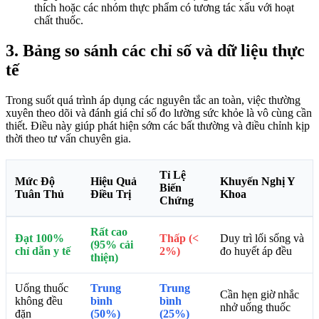
thích hoặc các nhóm thực phẩm có tương tác xấu với hoạt
chất thuốc.
3. Bảng so sánh các chỉ số và dữ liệu thực
tế
Trong suốt quá trình áp dụng các nguyên tắc an toàn, việc thường
xuyên theo dõi và đánh giá chỉ số đo lường sức khỏe là vô cùng cần
thiết. Điều này giúp phát hiện sớm các bất thường và điều chỉnh kịp
thời theo tư vấn chuyên gia.
Tỉ Lệ
Mức Độ
Hiệu Quả
Khuyến Nghị Y
Biến
Tuân Thủ
Điều Trị
Khoa
Chứng
Rất cao
Đạt 100%
Thấp (<
Duy trì lối sống và
(95% cải
chỉ dẫn y tế
2%)
đo huyết áp đều
thiện)
Uống thuốc
Trung
Trung
Cần hẹn giờ nhắc
không đều
bình
bình
nhở uống thuốc
đặn
(50%)
(25%)